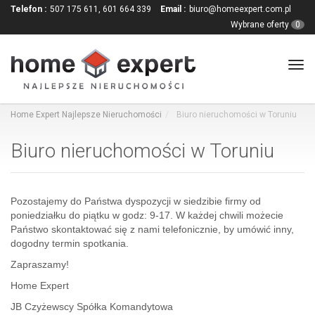
Telefon :
507 175 611, 601 664 339
Email :
biuro@homeexpert.com.pl
Wybrane oferty
0
Tog
navi
Home Expert Najlepsze Nieruchomości
Biuro nieruchomości w Toruniu
Biuro nieruchomości w Toruniu
Pozostajemy do Państwa dyspozycji w siedzibie firmy od
poniedziałku do piątku w godz: 9-17. W każdej chwili możecie
Państwo skontaktować się z nami telefonicznie, by umówić inny,
dogodny termin spotkania.
Zapraszamy!
Home Expert
JB Czyżewscy Spółka Komandytowa