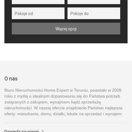
O nas
Biuro Nieruchomości Home Expert w Toruniu, powstało w 2008
roku z myślą o idealnym dopasowaniu się do Państwa potrzeb
związanych z zakupem, wynajmem bądź sprzedażą
nieruchomości. W naszej ofercie znajdziecie Państwo najlepsze
oferty: mieszkania, domy, działki, lokale na sprzedaż i wynajem.
Dowiedz się więcej