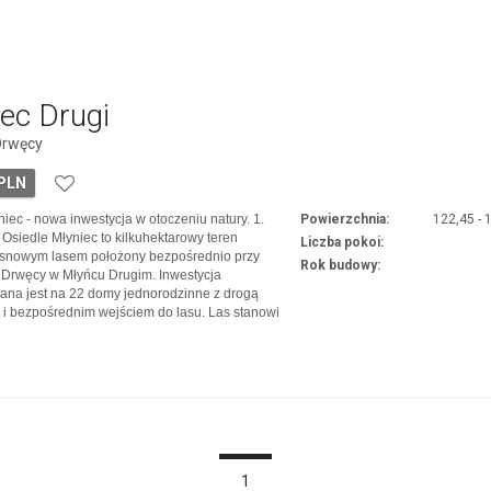
ec Drugi
 Drwęcy
 PLN
iec - nowa inwestycja w otoczeniu natury. 1.
Powierzchnia:
122,45 - 
 Osiedle Młyniec to kilkuhektarowy teren
Liczba pokoi:
osnowym lasem położony bezpośrednio przy
Rok budowy:
a Drwęcy w Młyńcu Drugim. Inwestycja
ana jest na 22 domy jednorodzinne z drogą
i bezpośrednim wejściem do lasu. Las stanowi
cyjny dochodzący do rzeki Drwęca - jest to
ra 2000. Niezw...
1