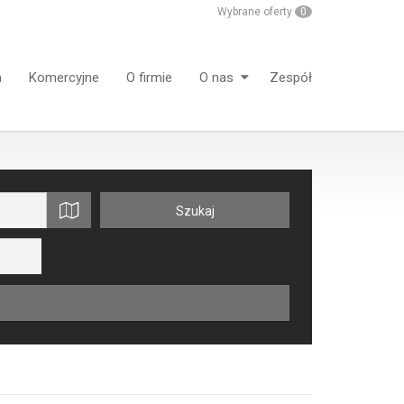
Wybrane oferty
0
m
Komercyjne
O firmie
O nas
Zespół
mapa