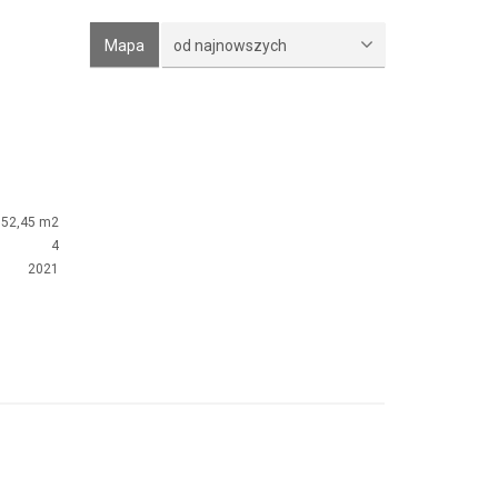
Mapa
od najnowszych
152,45 m2
4
2021