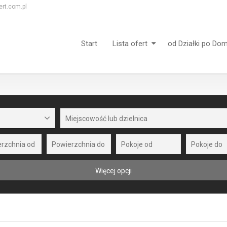
rt.com.pl
Start
Lista ofert
od Działki po Do