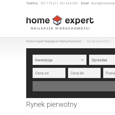
Telefon :
507 175 611, 601 664 339
Email :
biuro@homeexpe
Home Expert Najlepsze Nieruchomości
Rynek pierwotny
Inwestycja
Sprzedaż
Rynek pierwotny