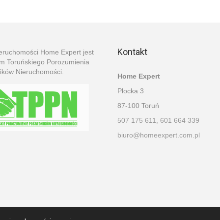
Kontakt
ieruchomości Home Expert jest
em Toruńskiego Porozumienia
ików Nieruchomości.
Home Expert
Płocka 3
87-100 Toruń
507 175 611, 601 664 339
biuro@homeexpert.com.pl