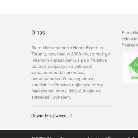
O nas
Biuro N
członki
Pośredn
Biuro Nieruchomości Home Expert w
Toruniu, powstało w 2008 roku z myślą o
idealnym dopasowaniu się do Państwa
potrzeb związanych z zakupem,
wynajmem bądź sprzedażą
nieruchomości. W naszej ofercie
znajdziecie Państwo najlepsze oferty:
mieszkania, domy, działki, lokale na
sprzedaż i wynajem.
Dowiedz się więcej