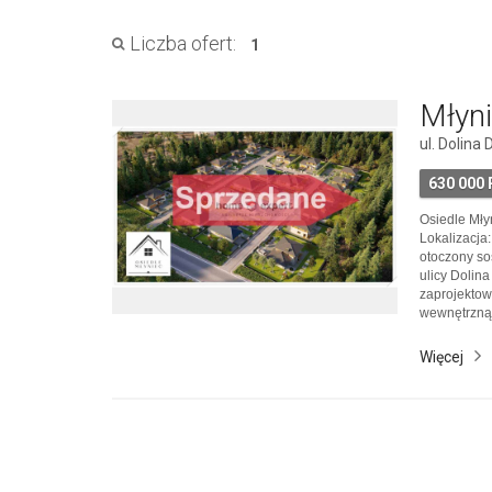
Liczba ofert:
1
Młyni
ul. Dolina
630 000
Osiedle Młyn
Lokalizacja:
otoczony s
ulicy Dolin
zaprojektow
wewnętrzną 
teren rekrea
obszar Natu
Więcej