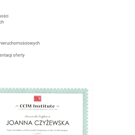
mości
ch
 nieruchomościowych
ntacji oferty