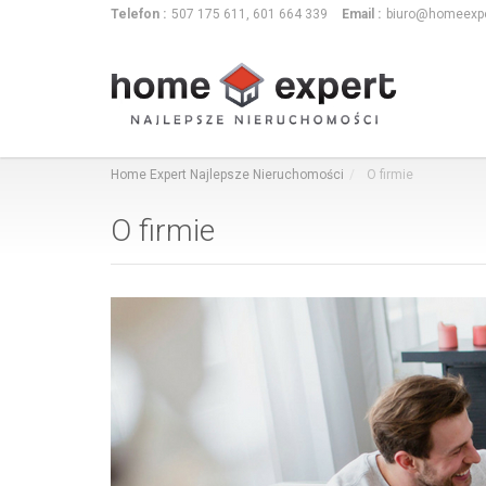
Telefon :
507 175 611, 601 664 339
Email :
biuro@homeexpe
Home Expert Najlepsze Nieruchomości
O firmie
O firmie