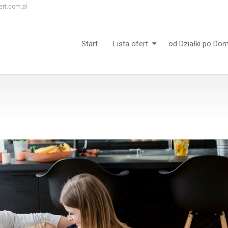
rt.com.pl
Start
Lista ofert
od Działki po Do