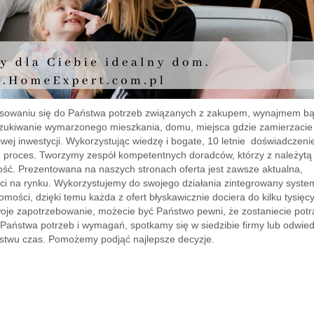
asowaniu się do Państwa potrzeb związanych z zakupem, wynajmem b
zukiwanie wymarzonego mieszkania, domu, miejsca gdzie zamierzacie
wej inwestycji. Wykorzystując wiedzę i bogate, 10 letnie doświadczeni
n proces. Tworzymy zespół kompetentnych doradców, którzy z należytą
ć. Prezentowana na naszych stronach oferta jest zawsze aktualna,
ci na rynku. Wykorzystujemy do swojego działania zintegrowany syste
mości, dzięki temu każda z ofert błyskawicznie dociera do kilku tysięc
oje zapotrzebowanie, możecie być Państwo pewni, że zostaniecie potr
ę Państwa potrzeb i wymagań, spotkamy się w siedzibie firmy lub odwie
stwu czas. Pomożemy podjąć najlepsze decyzje.