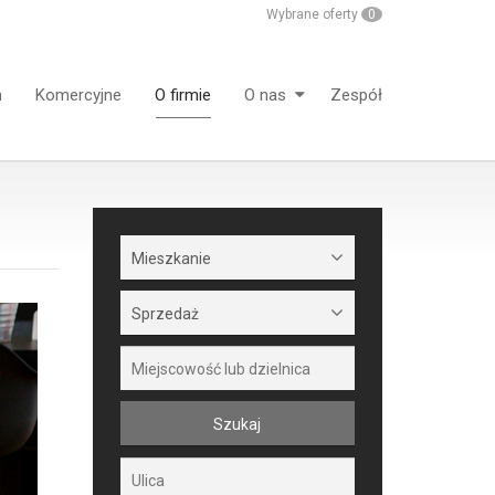
Wybrane oferty
0
m
Komercyjne
O firmie
O nas
Zespół
Mieszkanie
Sprzedaż