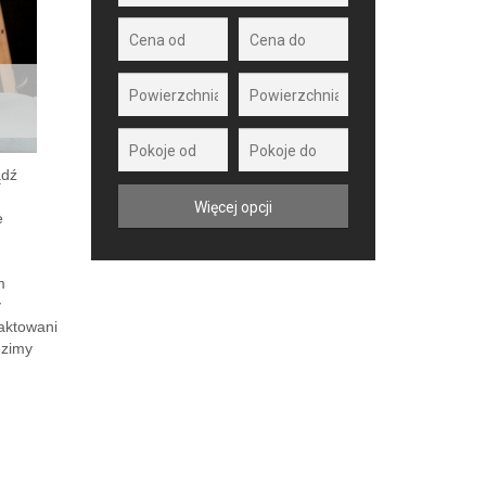
ądź
e
m
y
aktowani
dzimy