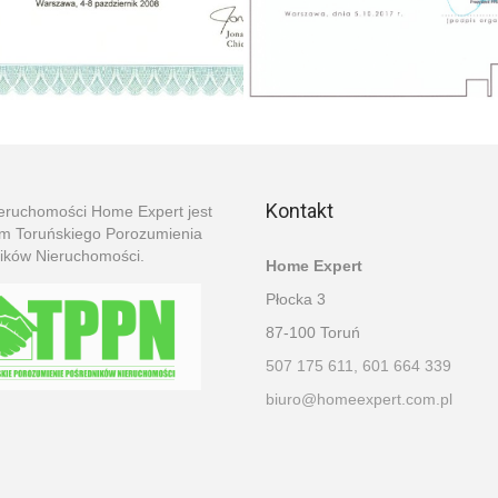
Kontakt
ieruchomości Home Expert jest
em Toruńskiego Porozumienia
ików Nieruchomości.
Home Expert
Płocka 3
87-100 Toruń
507 175 611, 601 664 339
biuro@homeexpert.com.pl