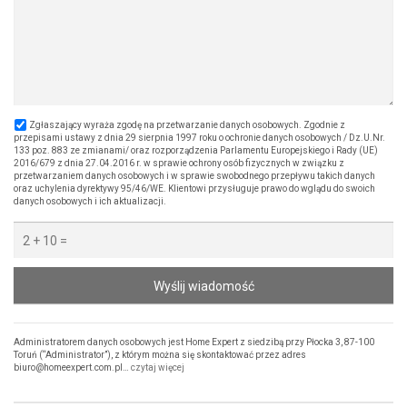
Zgłaszający wyraża zgodę na przetwarzanie danych osobowych. Zgodnie z
przepisami ustawy z dnia 29 sierpnia 1997 roku o ochronie danych osobowych / Dz.U.Nr.
133 poz. 883 ze zmianami/ oraz rozporządzenia Parlamentu Europejskiego i Rady (UE)
2016/679 z dnia 27.04.2016 r. w sprawie ochrony osób fizycznych w związku z
przetwarzaniem danych osobowych i w sprawie swobodnego przepływu takich danych
oraz uchylenia dyrektywy 95/46/WE. Klientowi przysługuje prawo do wglądu do swoich
danych osobowych i ich aktualizacji.
Wyślij wiadomość
Administratorem danych osobowych jest Home Expert z siedzibą przy Płocka 3, 87-100
Toruń (“Administrator”), z którym można się skontaktować przez adres
biuro@homeexpert.com.pl…
czytaj więcej