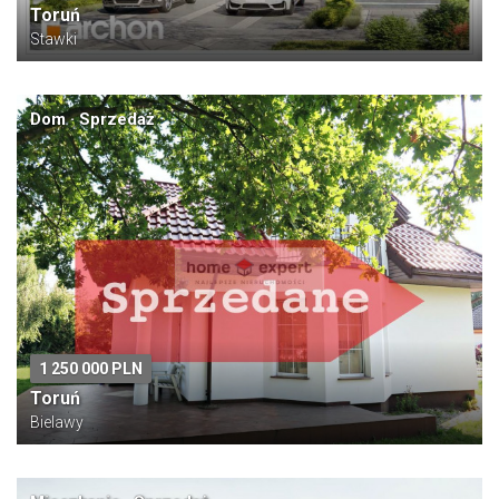
Toruń
Stawki
Dom · Sprzedaż
1 250 000 PLN
Toruń
Bielawy