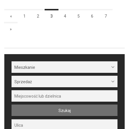
«
1
2
3
4
5
6
7
»
Mieszkanie
Sprzedaż