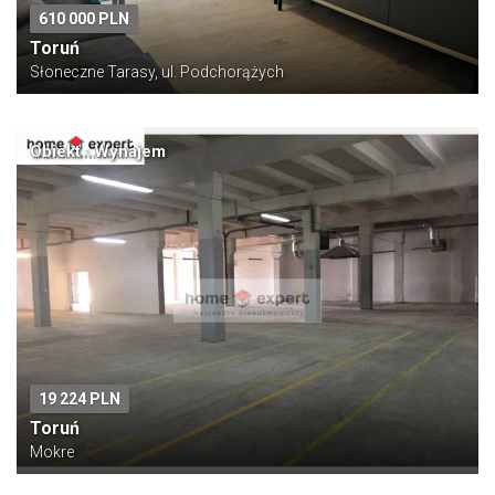
610 000 PLN
Toruń
Słoneczne Tarasy, ul. Podchorążych
Obiekt · Wynajem
19 224 PLN
Toruń
Mokre